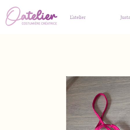
L'atelier
Just