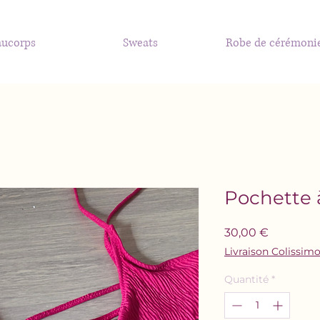
aucorps
Sweats
Robe de cérémoni
Pochette à
Prix
30,00 €
Livraison Colissim
Quantité
*