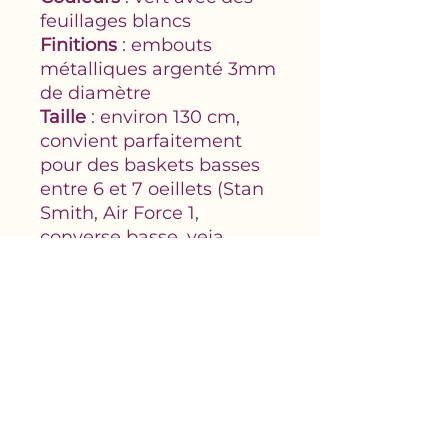
feuillages blancs
Finitions
: embouts
métalliques argenté 3mm
de diamètre
Taille
: environ 130 cm,
convient parfaitement
pour des baskets basses
entre 6 et 7 oeillets (Stan
Smith, Air Force 1,
converse basse, veja,
victoria, …)
Mentions légales
Politique de confidentialité
Politique de livraison
Politique de rétractation